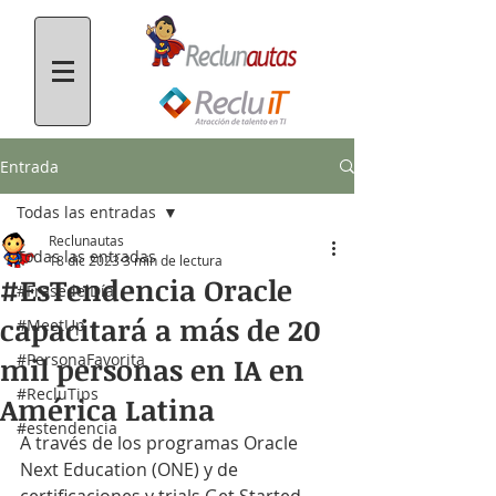
Entrada
Todas las entradas
Reclunautas
Todas las entradas
18 dic 2023
3 min de lectura
#EsTendencia Oracle
#FrasedelDía
capacitará a más de 20
#MeetUp
#PersonaFavorita
mil personas en IA en
#RecluTips
América Latina
#estendencia
A través de los programas Oracle 
Next Education (ONE) y de 