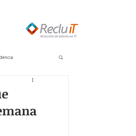
edes llamar:
55 8614 7719
dencia
ue
 semana