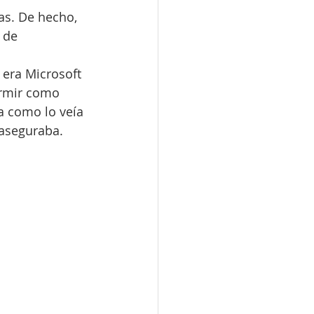
as. De hecho, 
 de 
era Microsoft 
ormir como 
a como lo veía 
 aseguraba.