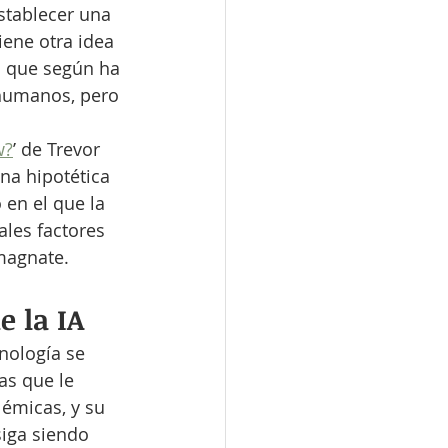
stablecer una 
iene otra idea 
es que según ha 
 humanos, pero 
w?
’ de Trevor 
na hipotética 
 en el que la 
ales factores 
 magnate.
e la IA
nología se 
as que le 
émicas, y su 
iga siendo 