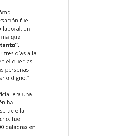
cómo 
rsación fue 
 laboral, un 
irma que 
 tanto”
.
 tres días a la 
n el que “las 
as personas 
rio digno,” 
icial era una 
én ha 
o de ella, 
cho, fue 
00 palabras en 