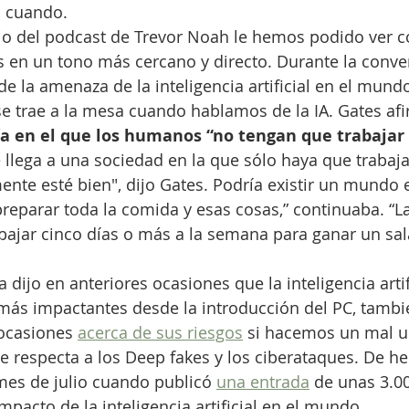
n cuando.
dio del podcast de Trevor Noah le hemos podido ver 
 en un tono más cercano y directo. Durante la conve
e la amenaza de la inteligencia artificial en el mundo
e trae a la mesa cuando hablamos de la IA. Gates af
ía en el que los humanos “no tengan que trabajar
 llega a una sociedad en la que sólo haya que trabajar
te esté bien", dijo Gates. Podría existir un mundo e
eparar toda la comida y esas cosas,” continuaba. “L
bajar cinco días o más a la semana para ganar un sala
 dijo en anteriores ocasiones que la inteligencia artif
más impactantes desde la introducción del PC, tambi
ocasiones 
acerca de sus riesgos
 si hacemos un mal us
e respecta a los Deep fakes y los ciberataques. De he
mes de julio cuando publicó 
una entrada
 de unas 3.0
mpacto de la inteligencia artificial en el mundo.