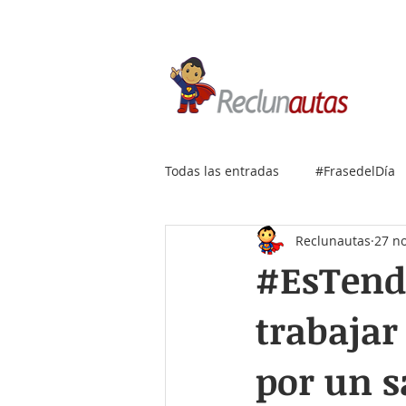
Si buscas empleo IT, envía
Todas las entradas
#FrasedelDía
Reclunautas
27 n
#EsTende
trabajar
por un sa