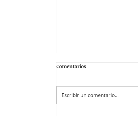
Comentarios
Escribir un comentario...
#EsTendencia ¿Las
empresas están fallando en
la experiencia del cliente?
¿Culpa de la IA?