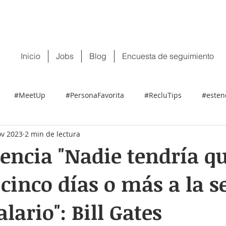
 tu CV:
contacto@recluit.com
También pu
Inicio
Jobs
Blog
Encuesta de seguimiento
#MeetUp
#PersonaFavorita
#RecluTips
#esten
ov 2023
2 min de lectura
ncia "Nadie tendría q
 cinco días o más a la
lario": Bill Gates