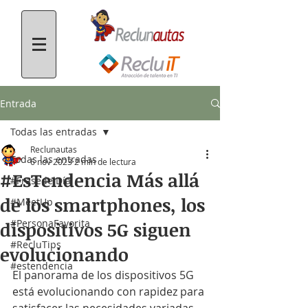
Entrada
Todas las entradas
Reclunautas
Todas las entradas
6 nov 2023
2 min de lectura
#EsTendencia Más allá
#FrasedelDía
de los smartphones, los
#MeetUp
#PersonaFavorita
dispositivos 5G siguen
#RecluTips
evolucionando
#estendencia
El panorama de los dispositivos 5G 
está evolucionando con rapidez para 