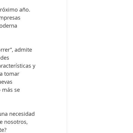
próximo año. 
empresas 
moderna 
rrer”, admite 
des 
cterísticas y 
a tomar 
uevas 
o más se 
 una necesidad 
e nosotros, 
te?