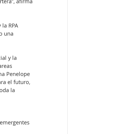
tera”, afirma 
 la RPA 
o una 
al y la 
areas 
ma Penelope 
a el futuro, 
oda la 
 emergentes 