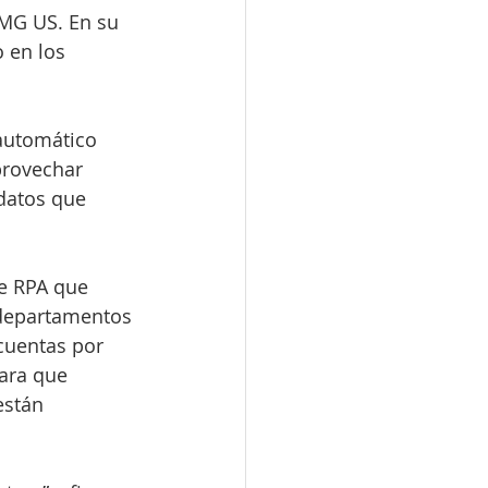
MG US. En su 
 en los 
 automático 
provechar 
datos que 
de RPA que 
 departamentos 
cuentas por 
ara que 
están 