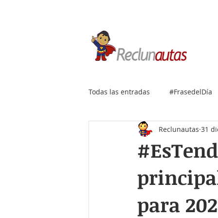
Si buscas empleo IT, envía
Todas las entradas
#FrasedelDía
Reclunautas
31 di
#EsTende
principa
para 202