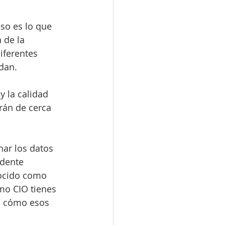
so es lo que 
 de la 
iferentes 
rdan.
y la calidad 
rán de cerca 
har los datos 
dente 
nocido como 
mo CIO tienes 
n cómo esos 