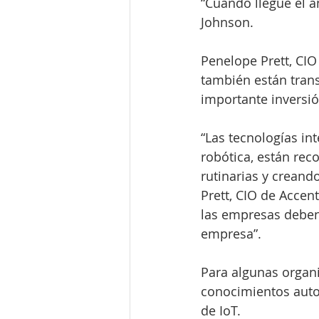
“Cuando llegue el a
Johnson.
Penelope Prett, CIO
también están trans
importante inversió
“Las tecnologías inte
robótica, están rec
rutinarias y crean
Prett, CIO de Accent
las empresas deben 
empresa”.
Para algunas organi
conocimientos auto
de IoT.