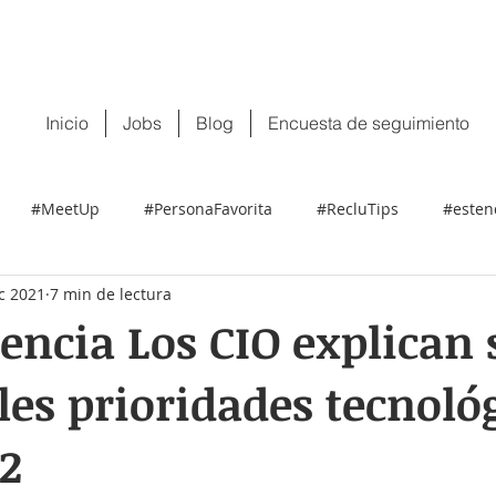
 tu CV:
contacto@recluit.com
También pu
Inicio
Jobs
Blog
Encuesta de seguimiento
#MeetUp
#PersonaFavorita
#RecluTips
#esten
c 2021
7 min de lectura
ncia Los CIO explican 
les prioridades tecnoló
2