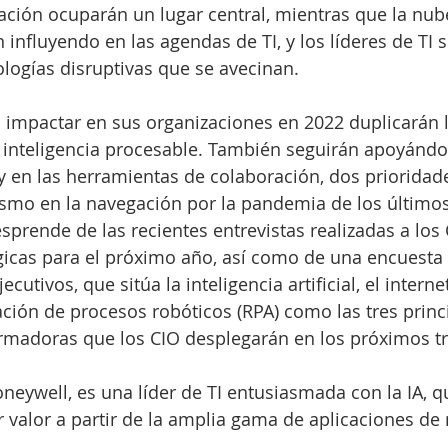
zación ocuparán un lugar central, mientras que la nube
 influyendo en las agendas de TI, y los líderes de TI
nologías disruptivas que se avecinan.
 impactar en sus organizaciones en 2022 duplicarán l
 inteligencia procesable. También seguirán apoyándo
 en las herramientas de colaboración, dos prioridade
smo en la navegación por la pandemia de los último
esprende de las recientes entrevistas realizadas a los
gicas para el próximo año, así como de una encuesta 
cutivos, que sitúa la inteligencia artificial, el interne
zación de procesos robóticos (RPA) como las tres princ
ormadoras que los CIO desplegarán en los próximos tr
oneywell, es una líder de TI entusiasmada con la IA, q
 valor a partir de la amplia gama de aplicaciones de 