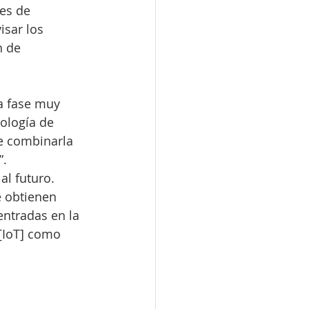
es de 
isar los 
n de 
a fase muy 
ología de 
e combinarla 
”.
l futuro. 
e obtienen 
entradas en la 
 [IoT] como 