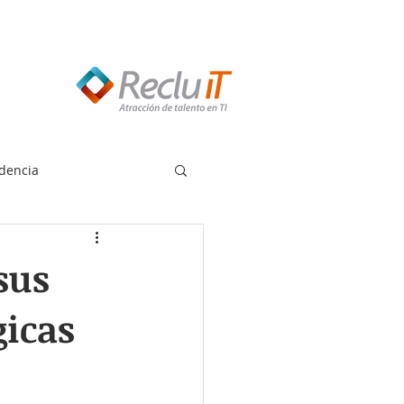
edes llamar:
55 8614 7719
dencia
sus
gicas