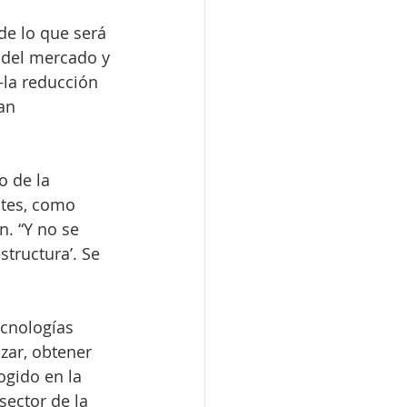
de lo que será 
 del mercado y 
—la reducción 
an 
o de la 
ntes, como 
. “Y no se 
tructura’. Se 
ecnologías 
zar, obtener 
gido en la 
sector de la 