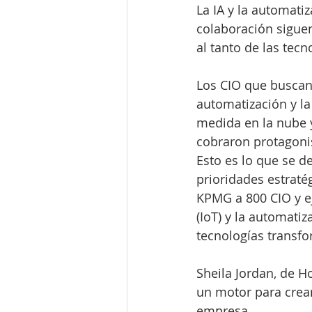
La IA y la automati
colaboración siguen
al tanto de las tec
Los CIO que buscan
automatización y la
medida en la nube y
cobraron protagoni
Esto es lo que se d
prioridades estraté
KPMG a 800 CIO y eje
(IoT) y la automati
tecnologías transf
Sheila Jordan, de H
un motor para crear
empresa.