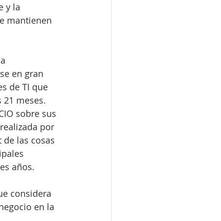
 y la 
 se mantienen 
a 
se en gran 
s de TI que 
s 21 meses.
 CIO sobre sus 
realizada por 
t de las cosas 
ipales 
es años.
ue considera 
negocio en la 