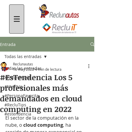
Entrada
Todas las entradas
Reclunautas
Todas las entradas
18 may 2022
4 min de lectura
#EsTendencia Los 5
#FrasedelDía
profesionales más
#MeetUp
#PersonaFavorita
demandados en cloud
#RecluTips
computing en 2022
#estendencia
El sector de la computación en la 
nube, o 
cloud computing
, ha 