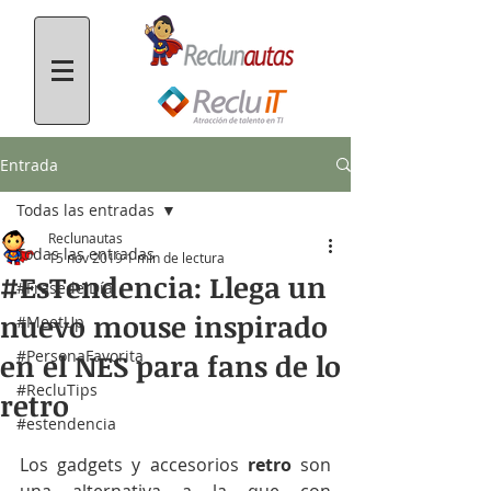
Entrada
Todas las entradas
Reclunautas
Todas las entradas
15 nov 2019
1 min de lectura
#EsTendencia: Llega un
#FrasedelDía
nuevo mouse inspirado
#MeetUp
#PersonaFavorita
en el NES para fans de lo
#RecluTips
retro
#estendencia
Los gadgets y accesorios 
retro
 son 