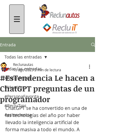
Entrada
Todas las entradas
Reclunautas
Todas las entradas
13 ago 2023
2 min de lectura
#EsTendencia Le hacen a
#FrasedelDía
ChatGPT preguntas de un
#MeetUp
#PersonaFavorita
programador
#RecluTips
ChatGPT se ha convertido en una de 
#estendencia
las tecnologías del año por haber 
llevado la inteligencia artificial de 
forma masiva a todo el mundo. A 