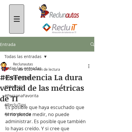
Entrada
Todas las entradas
Reclunautas
Todas las entradas
22 abr 2022
4 min de lectura
#EsTendencia La dura
#FrasedelDía
verdad de las métricas
#MeetUp
#PersonaFavorita
de TI
#RecluTips
Es posible que haya escuchado que 
#estendencia
si no puede medir, no puede 
administrar. Es posible que también 
lo hayas creído. Y si cree que 