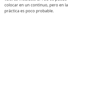
colocar en un continuo, pero en la 
práctica es poco probable.
Comunicación y vigencia:
 a 
diferencia de las primeras cinco C, se 
trata de sus prácticas de métricas, 
no de las métricas en sí. Si el TCO se 
comunica y está actualizado es una 
cuestión de elección, no del TCO en 
sí mismo como métrica.
Métrica de éxito de TCO Metrics:
teniendo en cuenta los aspectos 
prácticos, TCO falla en tres de las 7 C: 
consistencia, integridad y la 
necesidad de un continuo. Lo que 
lleva a la pregunta, ¿los tuyos son 
mejores? Y si no, ¿qué pasos debe 