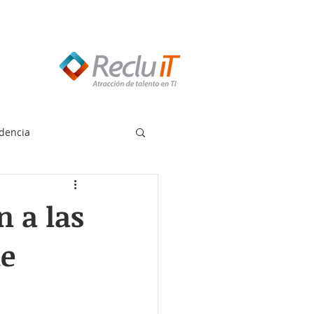
edes llamar:
55 8614 7719
dencia
 a las
de