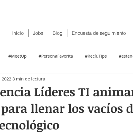
 tu CV:
contacto@recluit.com
También pu
Inicio
Jobs
Blog
Encuesta de seguimiento
#MeetUp
#PersonaFavorita
#RecluTips
#esten
l 2022
8 min de lectura
ncia Líderes TI animan
para llenar los vacíos 
tecnológico