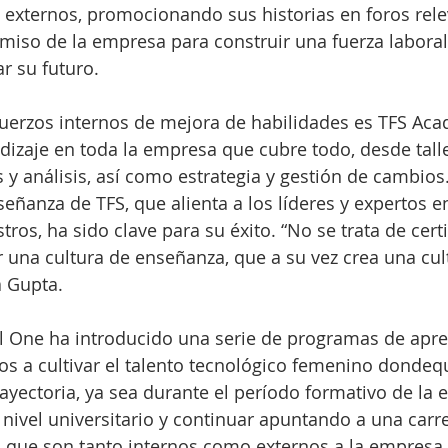
 externos, promocionando sus historias en foros rele
miso de la empresa para construir una fuerza labora
r su futuro.
fuerzos internos de mejora de habilidades es TFS Aca
izaje en toda la empresa que cubre todo, desde tall
s y análisis, así como estrategia y gestión de cambios
eñanza de TFS, que alienta a los líderes y expertos en
ros, ha sido clave para su éxito. “No se trata de certi
 una cultura de enseñanza, que a su vez crea una cul
a Gupta.
al One ha introducido una serie de programas de apre
os a cultivar el talento tecnológico femenino dondeq
ayectoria, ya sea durante el período formativo de la 
 nivel universitario y continuar apuntando a una carre
 que son tanto internos como externos a la empresa,