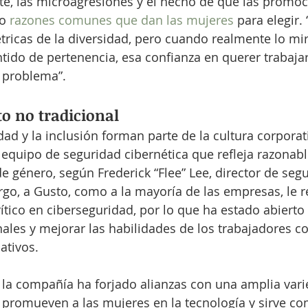
te, las microagresiones y el hecho de que las promoc
o 
razones comunes que dan las mujeres
 para elegir
tricas de la diversidad, pero cuando realmente lo mira
ntido de pertenencia, esa confianza en querer trabajar
 problema”.
o no tradicional
dad y la inclusión forman parte de la cultura corporat
equipo de seguridad cibernética que refleja razonab
de género, según Frederick “Flee” Lee, director de segu
o, a Gusto, como a la mayoría de las empresas, le res
rítico en ciberseguridad, por lo que ha estado abierto
nales y mejorar las habilidades de los trabajadores c
ativos. 
 la compañía ha forjado alianzas con una amplia vari
 promueven a las mujeres en la tecnología y sirve co