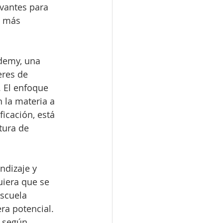
vantes para 
l más 
demy, una 
eres de 
. El enfoque 
 la materia a 
ficación, está 
tura de 
ndizaje y 
uiera que se 
escuela 
ra potencial. 
 según 