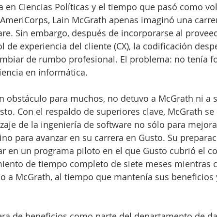
a en Ciencias Políticas y el tiempo que pasó como vol
 AmeriCorps, Lain McGrath apenas imaginó una carre
are. Sin embargo, después de incorporarse al provee
 de experiencia del cliente (CX), la codificación despe
mbiar de rumbo profesional. El problema: no tenía f
encia en informática.
un obstáculo para muchos, no detuvo a McGrath ni a s
to. Con el respaldo de superiores clave, McGrath se
zaje de la ingeniería de software no sólo para mejora
 sino para avanzar en su carrera en Gusto. Su preparac
ar en un programa piloto en el que Gusto cubrió el co
ento de tiempo completo de siete meses mientras 
io a McGrath, al tiempo que mantenía sus beneficios 
ra de beneficios como parte del departamento de da