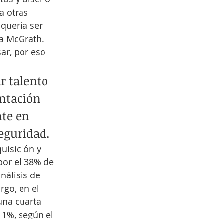
a otras 
quería ser 
ca McGrath. 
ar, por eso 
r talento 
ntación 
te en 
eguridad. 
uisición y 
por el 38% de 
nálisis de 
rgo, en el 
una cuarta 
11%, según el 