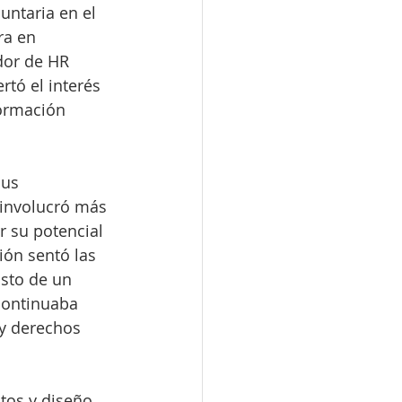
untaria en el 
ra en 
dor de HR 
rtó el interés 
ormación 
us 
 involucró más 
r su potencial 
ión sentó las 
sto de un 
continuaba 
y derechos 
tos y diseño 