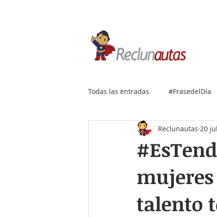
Si buscas empleo IT, envía
Todas las entradas
#FrasedelDía
Reclunautas
20 ju
#EsTende
mujeres 
talento 