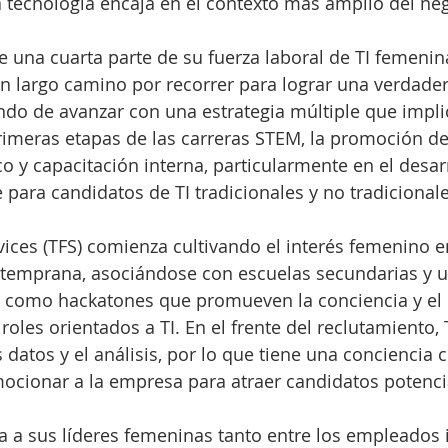
a tecnología encaja en el contexto más amplio del neg
una cuarta parte de su fuerza laboral de TI femenin
n largo camino por recorrer para lograr una verdader
ando de avanzar con una estrategia múltiple que implic
rimeras etapas de las carreras STEM, la promoción de
co y capacitación interna, particularmente en el desar
 para candidatos de TI tradicionales y no tradicionale
vices (TFS) comienza cultivando el interés femenino en
temprana, asociándose con escuelas secundarias y u
como hackatones que promueven la conciencia y el
roles orientados a TI. En el frente del reclutamiento, 
 datos y el análisis, por lo que tiene una conciencia 
cionar a la empresa para atraer candidatos potencia
a a sus líderes femeninas tanto entre los empleados