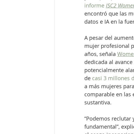
informe
ISC2 Women
encontró que las mu
datos e IA en la fue
A pesar del aument
mujer profesional p
años, señala 
Women 
dedicada al avance 
potencialmente ala
de 
casi 3 millones 
a más mujeres para 
comparable en las e
sustantiva.
“Podemos reclutar y
fundamental”, expli