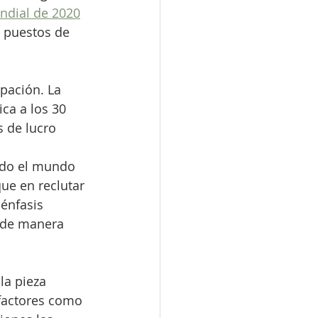
ndial de 2020
 puestos de 
pación. La 
ca a los 30 
s de lucro 
odo el mundo 
ue en reclutar 
énfasis 
 de manera 
la pieza 
factores como 