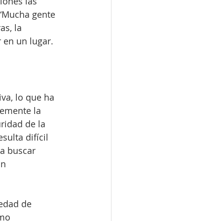
iones las 
. “Mucha gente 
s, la 
 en un lugar. 
iva, lo que ha 
lemente la 
ridad de la 
ulta difícil 
 a buscar 
on 
edad de 
mo 