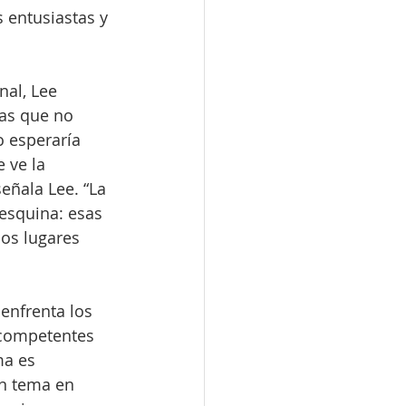
 entusiastas y 
al, Lee 
nas que no 
o esperaría 
 ve la 
eñala Lee. “La 
 esquina: esas 
os lugares 
 enfrenta los 
 competentes 
ma es 
n tema en 