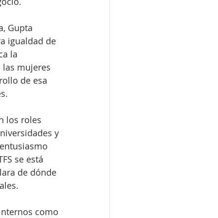
ocio. 
a, Gupta 
a igualdad de 
a la 
 las mujeres 
rollo de esa 
s.
 los roles 
niversidades y 
 entusiasmo 
TFS se está 
clara de dónde 
les. 
 internos como 