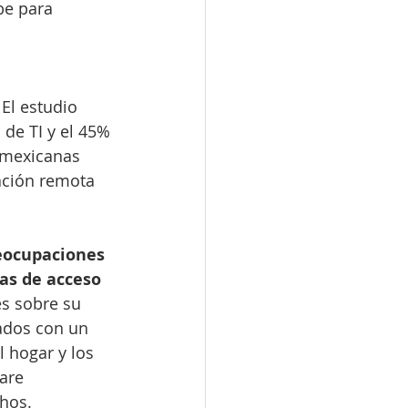
be para 
 El estudio 
de TI y el 45% 
 mexicanas 
ación remota 
eocupaciones 
as de acceso 
s sobre su 
ados con un 
 hogar y los 
are 
hos.