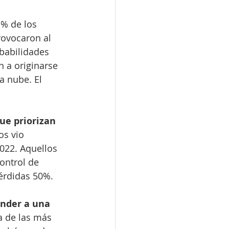
 % de los 
ovocaron al 
babilidades 
 a originarse 
a nube. El 
e priorizan 
os vio 
022. Aquellos 
ontrol de 
érdidas 50%.
nder a una 
a de las más 