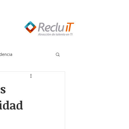
edes llamar:
55 8614 7719
dencia
s
ridad