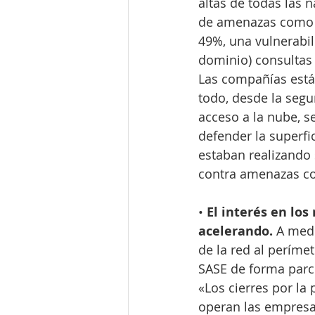
altas de todas las 
de amenazas como p
49%, una vulnerabi
dominio) consultas
Las compañías está
todo, desde la segu
acceso a la nube, s
defender la superfi
estaban realizando 
contra amenazas co
• 
El interés en los
acelerando.
 A medi
de la red al períme
SASE de forma parci
«Los cierres por l
operan las empresa