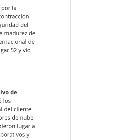
por la 
contracción 
uridad del 
de madurez de 
ernacional de 
gar 52 y vio 
ivo de 
 los 
 del cliente 
dores de nube 
dieron lugar a 
porativos y 