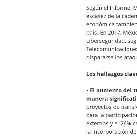
Según el Informe, M
escasez de la caden
económica también 
país. En 2017, Méxi
ciberseguridad, seg
Telecomunicaciones 
dispararse los ata
Los hallazgos cla
• 
El aumento del t
manera significat
proyectos de transf
para la participaci
externos y el 26% c
la incorporación de