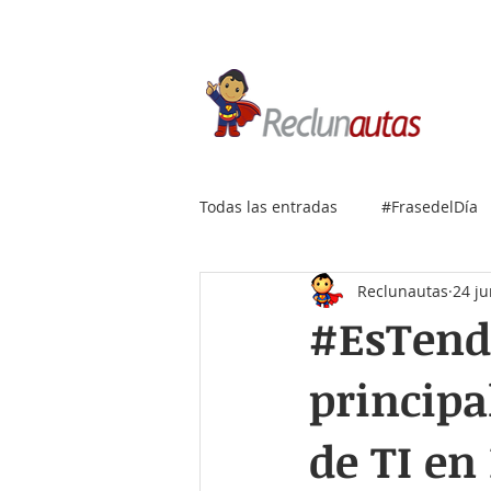
Si buscas empleo IT, envía
Todas las entradas
#FrasedelDía
Reclunautas
24 j
#EsTende
principa
de TI en