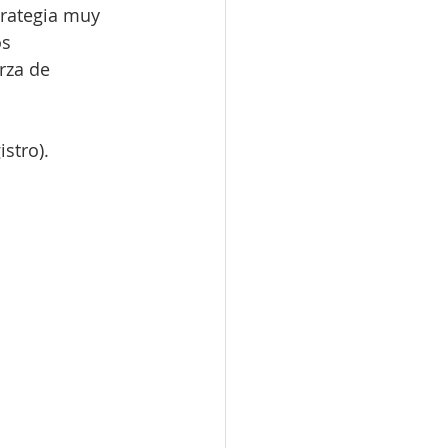
trategia muy 
s 
rza de 
istro).