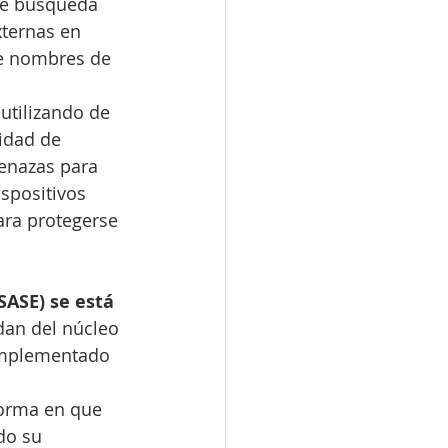
de búsqueda 
ternas en 
de nombres de 
utilizando de 
idad de 
menazas para 
spositivos 
ara protegerse 
SASE) se está 
dan del núcleo 
 implementado 
forma en que 
do su 