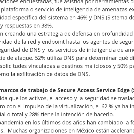
naciones encuestadas, fue asistida por herramientas 
lataforma o servicio de inteligencia de amenazas ex
lidad específica del sistema en 46% y DNS (Sistema 
 y respuestas en 38%.
n creando una estrategia de defensa en profundidad 
ridad de la red y endpoint hasta los agentes de segur
eguridad de DNS y los servicios de inteligencia de a
cie de ataque. 52% utiliza DNS para determinar qué di
solicitudes vinculadas a destinos maliciosos y 50% p
mo la exfiltración de datos de DNS.
 marcos de trabajo de Secure Access Service Edge (
da que los activos, el acceso y la seguridad se trasla
tro con el impulso de la virtualización, el 62 % ya ha
al o total y 28% tiene la intención de hacerlo.
a pandemia en los últimos dos años han cambiado la 
s.  Muchas organizaciones en México están aceleran