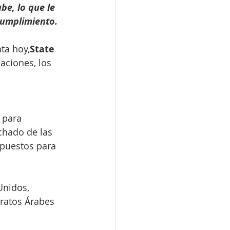
be, lo que le 
cumplimiento.
ta hoy,
State 
aciones, los 
 
 para 
chado de las 
upuestos para 
Unidos, 
iratos Árabes 