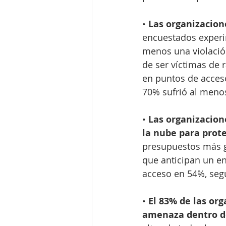
• 
Las organizacion
encuestados experi
menos una violació
de ser víctimas de 
en puntos de acceso
70% sufrió al menos
• 
Las organizacion
la nube para prot
presupuestos más g
que anticipan un e
acceso en 54%, seg
• 
El 83% de las or
amenaza dentro de