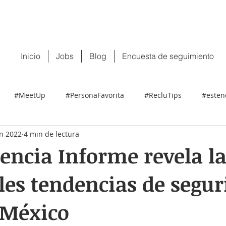
 tu CV:
contacto@recluit.com
También pu
Inicio
Jobs
Blog
Encuesta de seguimiento
#MeetUp
#PersonaFavorita
#RecluTips
#esten
un 2022
4 min de lectura
ncia Informe revela la
les tendencias de segu
 México