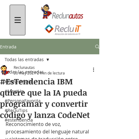
Entrada
Todas las entradas
Reclunautas
Todas las entradas
20 may 2021
2 min de lectura
#EsTendencia IBM
#FrasedelDía
quiere que la IA pueda
#MeetUp
#PersonaFavorita
programar y convertir
#RecluTips
código y lanza CodeNet
#estendencia
Reconocimiento de voz, 
procesamiento del lenguaje natural 