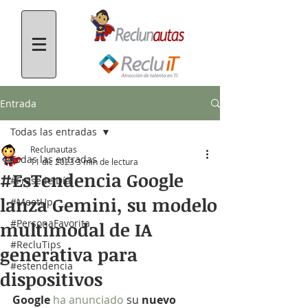
Entrada
Todas las entradas
Reclunautas
Todas las entradas
11 dic 2023
3 min de lectura
#EsTendencia Google
#FrasedelDía
lanza Gemini, su modelo
#MeetUp
#PersonaFavorita
multimodal de IA
#RecluTips
generativa para
#estendencia
dispositivos
Google
ha anunciado
 su 
nuevo 