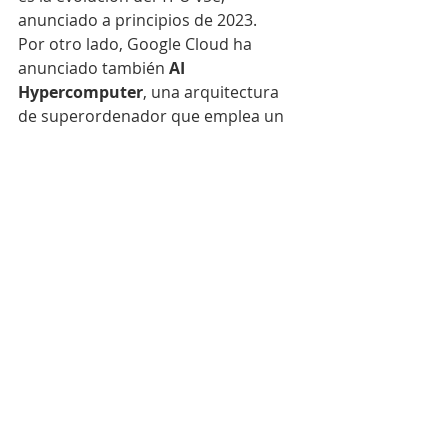
anunciado a principios de 2023.
Por otro lado, Google Cloud ha 
anunciado también 
AI 
Hypercomputer
, una arquitectura 
de superordenador que emplea un 
sistema integrado y optimizado para 
conseguir el mejor rendimiento 
posible de hardware, software 
abierto, frameworks de machine 
learning y modelos de consumo 
flexible. Los clients de la compañía 
pueden utilizarla para impulsar la 
eficiencia y la productividad en el 
entrenamiento de la IA, así como en 
su ajuste y oferta.