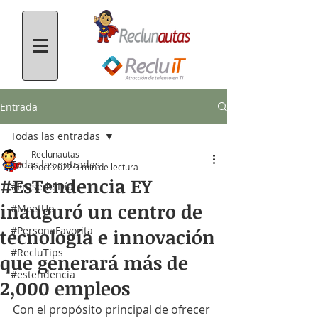
Entrada
Todas las entradas
Reclunautas
Todas las entradas
6 oct 2022
3 min de lectura
#EsTendencia EY
#FrasedelDía
inauguró un centro de
#MeetUp
#PersonaFavorita
tecnología e innovación
#RecluTips
que generará más de
#estendencia
2,000 empleos
Con el propósito principal de ofrecer 