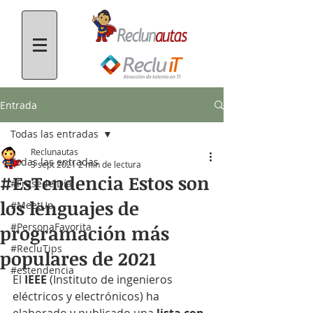
Entrada
Todas las entradas
Reclunautas
Todas las entradas
3 sept 2021
2 min de lectura
#EsTendencia Estos son
#FrasedelDía
los lenguajes de
#MeetUp
#PersonaFavorita
programación más
#RecluTips
populares de 2021
#estendencia
El 
IEEE
 (Instituto de ingenieros 
eléctricos y electrónicos) ha 