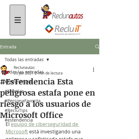
Entrada
Todas las entradas
Reclunautas
Todas las entradas
23 jun 2021
2 min de lectura
#EsTendencia Esta
#FrasedelDía
peligrosa estafa pone en
#MeetUp
#PersonaFavorita
riesgo a los usuarios de
#RecluTips
Microsoft Office
#estendencia
El 
equipo de ciberseguridad de 
Microsoft
 está investigando una 