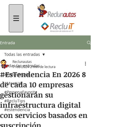
Entrada
Todas las entradas
Reclunautas
Todas las entradas
7 feb 2024
2 min de lectura
#EsTendencia En 2026 8
#FrasedelDía
de cada 10 empresas
#MeetUp
#PersonaFavorita
gestionarán su
#RecluTips
infraestructura digital
#estendencia
con servicios basados en
suscripción