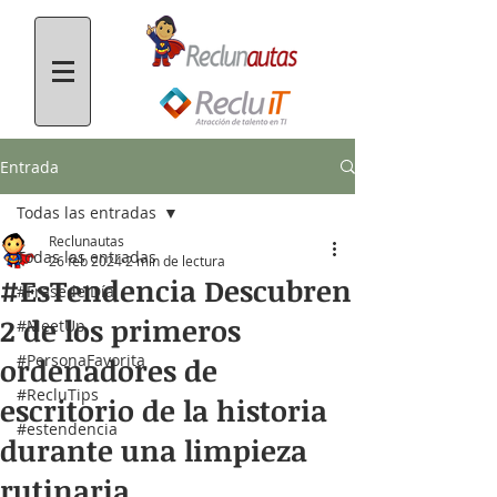
Entrada
Todas las entradas
Reclunautas
Todas las entradas
26 feb 2024
2 min de lectura
#EsTendencia Descubren
#FrasedelDía
2 de los primeros
#MeetUp
#PersonaFavorita
ordenadores de
#RecluTips
escritorio de la historia
#estendencia
durante una limpieza
rutinaria