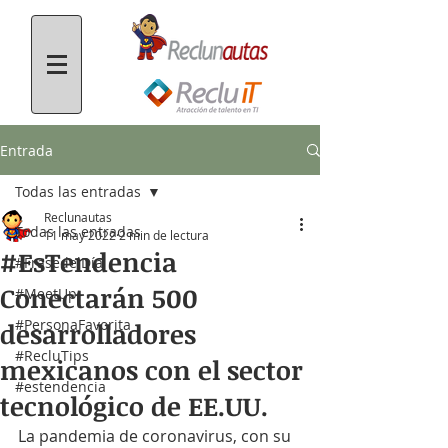
Entrada
Todas las entradas
Reclunautas
Todas las entradas
11 may 2022
2 min de lectura
#EsTendencia
#FrasedelDía
Conectarán 500
#MeetUp
#PersonaFavorita
desarrolladores
#RecluTips
mexicanos con el sector
#estendencia
tecnológico de EE.UU.
La pandemia de coronavirus, con su 