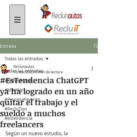
Entrada
Todas las entradas
Reclunautas
Todas las entradas
13 nov 2023
2 min de lectura
#EsTendencia ChatGPT
#FrasedelDía
ya ha logrado en un año
#MeetUp
#PersonaFavorita
quitar el trabajo y el
#RecluTips
sueldo a muchos
#estendencia
freelancers
Según un nuevo estudio, la 