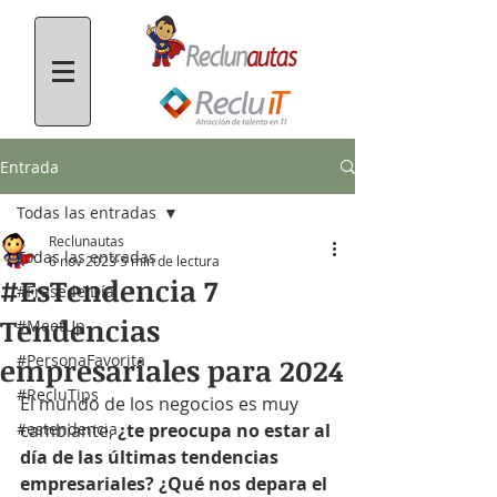
Entrada
Todas las entradas
Reclunautas
Todas las entradas
6 nov 2023
5 min de lectura
#EsTendencia 7
#FrasedelDía
Tendencias
#MeetUp
#PersonaFavorita
empresariales para 2024
#RecluTips
El mundo de los negocios es muy 
#estendencia
cambiante, 
¿te preocupa no estar al 
día de las últimas tendencias 
empresariales? ¿Qué nos depara el 