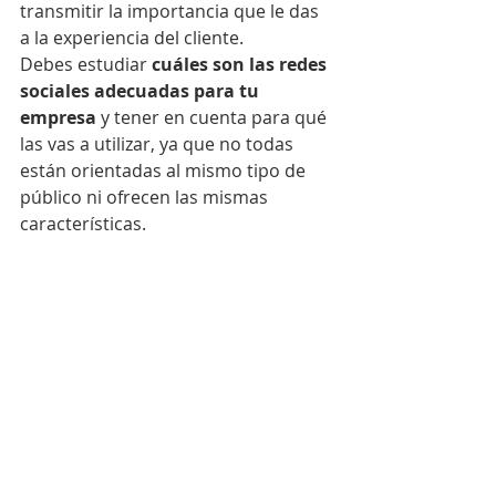
transmitir la importancia que le das 
a la experiencia del cliente.
Debes estudiar 
cuáles son las redes 
sociales adecuadas para tu 
empresa
 y tener en cuenta para qué 
las vas a utilizar, ya que no todas 
están orientadas al mismo tipo de 
público ni ofrecen las mismas 
características. 
7— Diversidad en Inclusión 
como tendencia empresarial
Otro punto importante es el de la 
estrategia de Responsabilidad 
Social Corporativa 
y los programas 
de RRHH.
 El punto que hace a las 
empresas responsables socialmente 
y les permite tener un punto de vista 