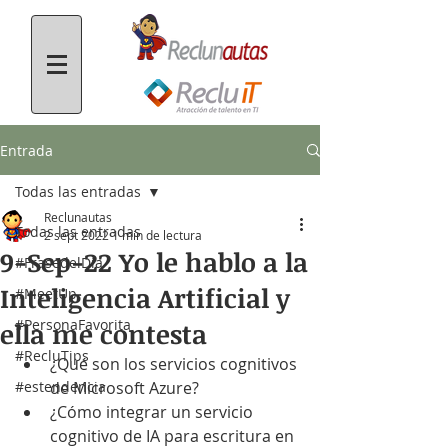
Entrada
Todas las entradas
Reclunautas
Todas las entradas
2 sept 2022
1 min de lectura
9-Sep-22 Yo le hablo a la
#FrasedelDía
Inteligencia Artificial y
#MeetUp
#PersonaFavorita
ella me contesta
#RecluTips
¿Qué son los servicios cognitivos 
#estendencia
de Microsoft Azure?
¿Cómo integrar un servicio 
cognitivo de IA para escritura en 