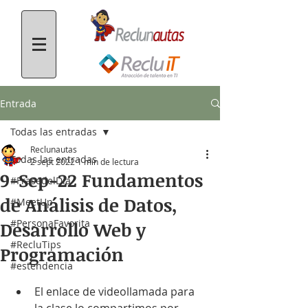
Entrada
Todas las entradas
Reclunautas
Todas las entradas
2 sept 2022
1 min de lectura
9-Sep-22 Fundamentos
#FrasedelDía
de Análisis de Datos,
#MeetUp
#PersonaFavorita
Desarrollo Web y
#RecluTips
Programación
#estendencia
El enlace de videollamada para 