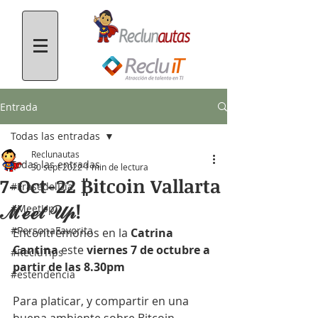
Entrada
Todas las entradas
Reclunautas
Todas las entradas
30 sept 2022
1 min de lectura
7-Oct-22 ₿itcoin Vallarta
#FrasedelDía
ℳℯℯ𝓉 𝒰𝓅!
#MeetUp
#PersonaFavorita
Encontrémonos en la 
Catrina 
Cantina
 este 
viernes 7 de octubre a 
#RecluTips
partir de las 8.30pm
#estendencia
Para platicar, y compartir en una 