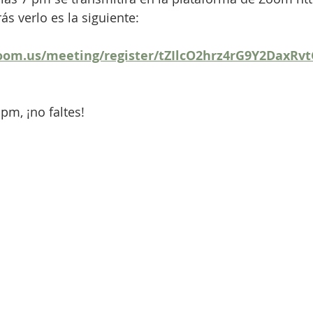
ás verlo es la siguiente:
zoom.us/meeting/register/tZIlcO2hrz4rG9Y2DaxR
m, ¡no faltes!