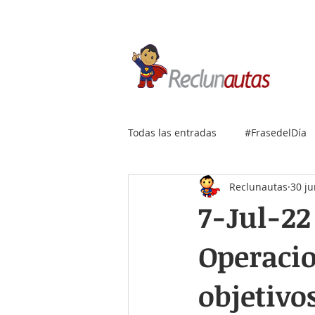
Si buscas empleo IT, envía
Todas las entradas
#FrasedelDía
Reclunautas
30 j
7-Jul-22
Operacio
objetivo