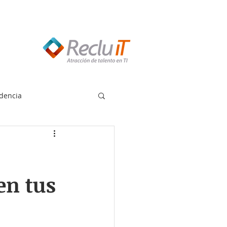
edes llamar:
55 8614 7719
dencia
en tus