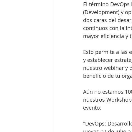
El término DevOps h
(Development) y ope
dos caras del desar
continuos con la in
mayor eficiencia y 
Esto permite a las
y establecer estrat
nuestro webinar y 
beneficio de tu org
Aún no estamos 100
nuestros Workshops 
evento:
"DevOps: Desarrollo
jueves 07 de julio 