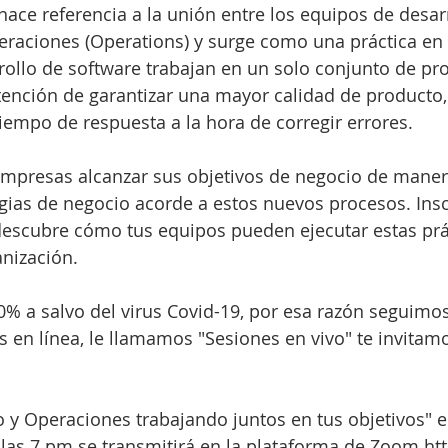
ace referencia a la unión entre los equipos de desarr
raciones (Operations) y surge como una práctica en 
rollo de software trabajan en un solo conjunto de pr
tención de garantizar una mayor calidad de producto,
tiempo de respuesta a la hora de corregir errores.
 empresas alcanzar sus objetivos de negocio de mane
egias de negocio acorde a estos nuevos procesos. Insc
descubre cómo tus equipos pueden ejecutar estas prá
anización.
% a salvo del virus Covid-19, por esa razón seguimos
en línea, le llamamos "Sesiones en vivo" te invitamo
 y Operaciones trabajando juntos en tus objetivos" e
a las 7 pm se transmitirá en la plataforma de Zoom ht