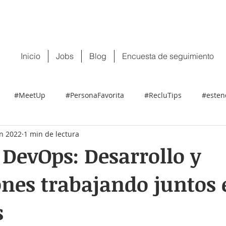
 tu CV:
contacto@recluit.com
También pu
Inicio
Jobs
Blog
Encuesta de seguimiento
#MeetUp
#PersonaFavorita
#RecluTips
#esten
un 2022
1 min de lectura
 DevOps: Desarrollo y
nes trabajando juntos 
s