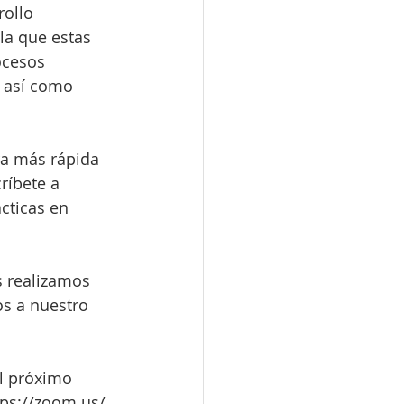
ollo 
la que estas 
ocesos 
 así como 
ra más rápida 
ríbete a 
cticas en 
 realizamos 
s a nuestro 
l próximo 
tps://zoom.us/ 