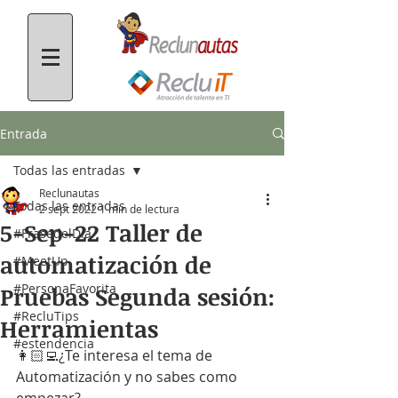
Entrada
Todas las entradas
Reclunautas
Todas las entradas
2 sept 2022
1 min de lectura
5-Sep-22 Taller de
#FrasedelDía
automatización de
#MeetUp
#PersonaFavorita
Pruebas Segunda sesión:
#RecluTips
Herramientas
#estendencia
👩🏻‍💻¿Te interesa el tema de 
Automatización y no sabes como 