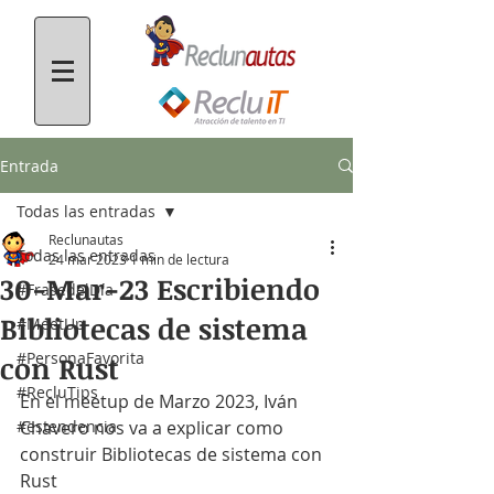
Entrada
Todas las entradas
Reclunautas
Todas las entradas
24 mar 2023
1 min de lectura
30-Mar-23 Escribiendo
#FrasedelDía
Bibliotecas de sistema
#MeetUp
#PersonaFavorita
con Rust
#RecluTips
En el meetup de Marzo 2023, Iván 
#estendencia
Chavero nos va a explicar como 
construir Bibliotecas de sistema con 
Rust