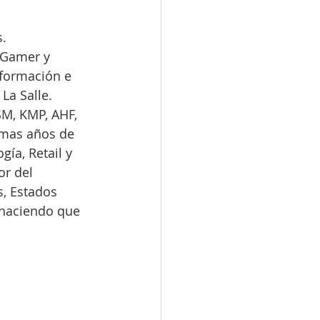
s.
, Gamer y 
formación e 
La Salle. 
SM, KMP, AHF, 
 mas años de 
ía, Retail y 
or del 
s, Estados 
 haciendo que 