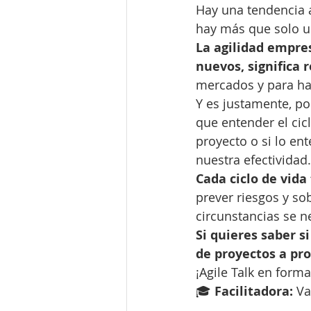
Hay una tendencia a
hay más que solo u
La agilidad empres
nuevos, significa 
mercados y para hab
Y es justamente, po
que entender el cic
proyecto o si lo e
nuestra efectividad.
Cada ciclo de vid
prever riesgos y so
circunstancias se n
Si quieres saber s
de proyectos a pro
¡Agile Talk en forma
🎓 
Facilitadora:
 V