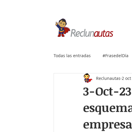
Si buscas empleo IT, envía
Todas las entradas
#FrasedelDía
Reclunautas
2 oct
3-Oct-23
esquema 
empresar