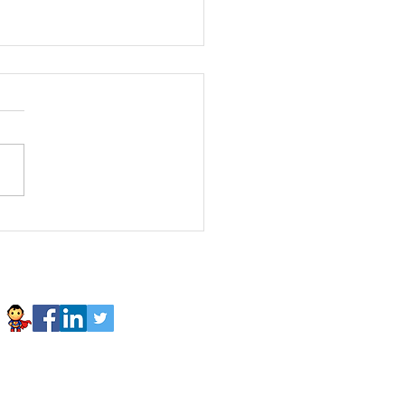
un-24 Agilists4Planet
 Space virtual