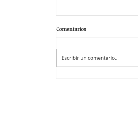
Comentarios
Escribir un comentario...
15-Jun-24 Bitcoin Coffee
and Hacking
¿Quieres enviar tu CV o el de
Envía un correo a
contacto@r
o bien llámanos al
55-8614-771