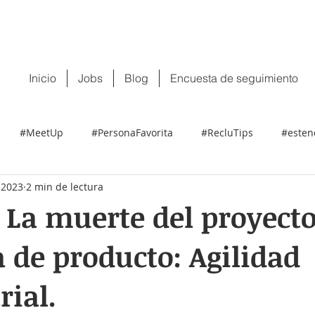
 tu CV:
contacto@recluit.com
También pu
Inicio
Jobs
Blog
Encuesta de seguimiento
#MeetUp
#PersonaFavorita
#RecluTips
#esten
 2023
2 min de lectura
 La muerte del proyect
de producto: Agilidad
ial.