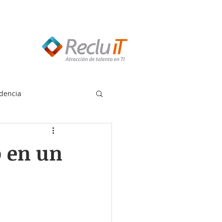
edes llamar:
55 8614 7719
dencia
o en un