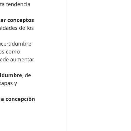
ta tendencia 
ear conceptos 
sidades de los 
ncertidumbre 
mos como 
uede aumentar 
rtidumbre
, de 
tapas y 
 la concepción 