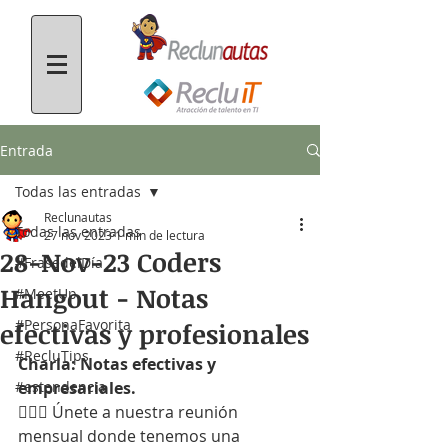
Entrada
Todas las entradas
Reclunautas
Todas las entradas
27 nov 2023
1 min de lectura
28-Nov-23 Coders
#FrasedelDía
Hangout - Notas
#MeetUp
#PersonaFavorita
efectivas y profesionales
#RecluTips
Charla: Notas efectivas y 
#estendencia
empresariales.
🙋🏻‍♀️ Únete a nuestra reunión 
mensual donde tenemos una 