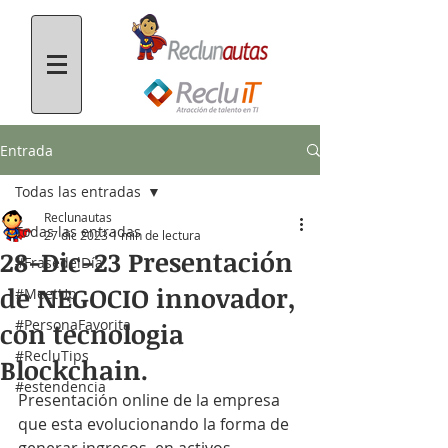
Entrada
Todas las entradas
Reclunautas
Todas las entradas
27 dic 2023
1 min de lectura
28-Dic-23 Presentación
#FrasedelDía
de NEGOCIO innovador,
#MeetUp
#PersonaFavorita
con tecnologia
#RecluTips
Blockchain.
#estendencia
Presentación online de la empresa 
que esta evolucionando la forma de 