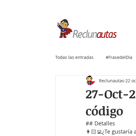
Si buscas empleo IT, envía
Todas las entradas
#FrasedelDía
Reclunautas
22 oc
27-Oct-2
código
## Detalles
👩🏻‍💻¿Te gustaría