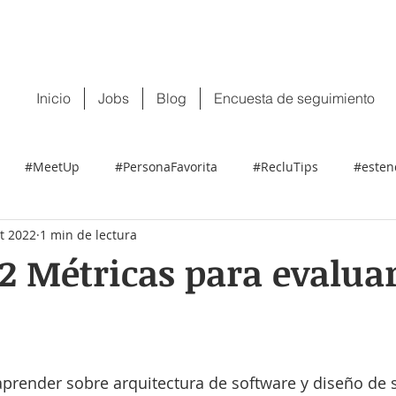
 tu CV:
contacto@recluit.com
También pu
Inicio
Jobs
Blog
Encuesta de seguimiento
#MeetUp
#PersonaFavorita
#RecluTips
#esten
t 2022
1 min de lectura
2 Métricas para evalua
 aprender sobre arquitectura de software y diseño de 