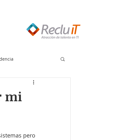
edes llamar:
55 8614 7719
dencia
r mi
sistemas pero 