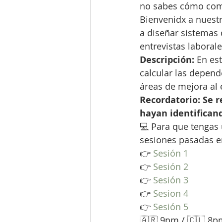
no sabes cómo co
Bienvenidx a nuestr
a diseñar sistemas 
entrevistas laborale
Descripción:
 En es
calcular las depende
áreas de mejora al 
Recordatorio: Se r
hayan identifican
💻 Para que tengas
sesiones pasadas e
👉 
Sesión 1
👉 
Sesión 2
👉 
Sesión 3
👉 
Sesion 4
👉 
Sesión 5
🇦🇷 9pm / 🇨🇱 8p