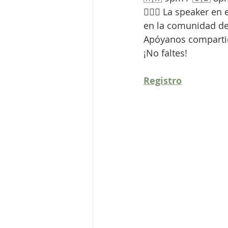
🙋🏽‍♀️ La speaker e
en la comunidad d
Apóyanos compartie
¡No faltes!
Registro