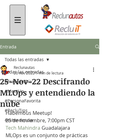
Entrada
Todas las entradas
Reclunautas
Todas las entradas
20 nov 2022
1 min de lectura
25-Nov-22 Descifrando
#FrasedelDía
MLOps y entendiendo la
#MeetUp
#PersonaFavorita
nube
#RecluTips
Habemous Meetup!
#estendencia
25 de noviembre, 7:00pm CST
Tech Mahindra
 Guadalajara
MLOps es un conjunto de prácticas 