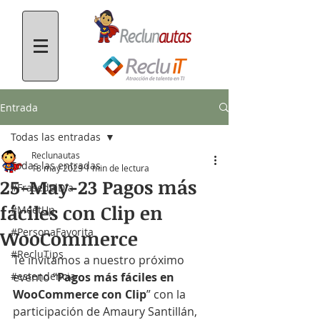
Entrada
Todas las entradas
Reclunautas
Todas las entradas
18 may 2023
1 min de lectura
25-May-23 Pagos más
#FrasedelDía
fáciles con Clip en
#MeetUp
#PersonaFavorita
WooCommerce
#RecluTips
Te invitamos a nuestro próximo 
#estendencia
evento “
Pagos más fáciles en 
WooCommerce con Clip
” con la 
participación de Amaury Santillán, 