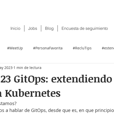
 tu CV:
contacto@recluit.com
También pu
Inicio
Jobs
Blog
Encuesta de seguimiento
#MeetUp
#PersonaFavorita
#RecluTips
#esten
ay 2023
1 min de lectura
23 GitOps: extendiendo
a Kubernetes
estamos?
os a hablar de GitOps, desde que es, en que principio