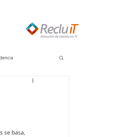
edes llamar:
55 8614 7719
dencia
s se basa, 