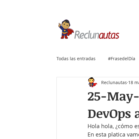
Si buscas empleo IT, envía
Todas las entradas
#FrasedelDía
Reclunautas
18 m
25-May-
DevOps 
Hola hola, ¿cómo 
En esta platica vam