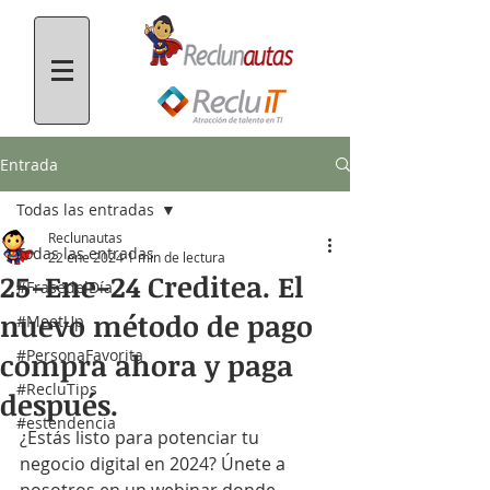
Entrada
Todas las entradas
Reclunautas
Todas las entradas
22 ene 2024
1 min de lectura
25-Ene-24 Creditea. El
#FrasedelDía
nuevo método de pago
#MeetUp
#PersonaFavorita
compra ahora y paga
#RecluTips
después.
#estendencia
¿Estás listo para potenciar tu 
negocio digital en 2024? Únete a 