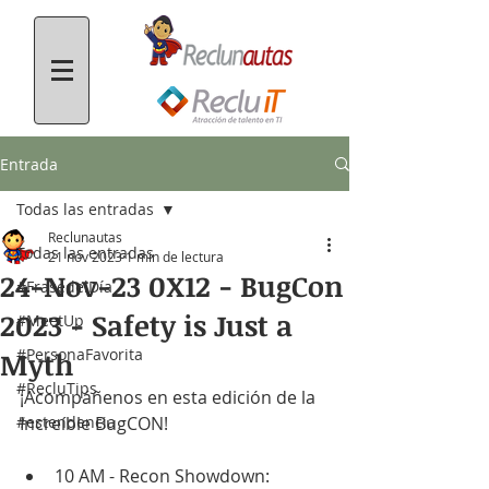
Entrada
Todas las entradas
Reclunautas
Todas las entradas
21 nov 2023
1 min de lectura
24-Nov-23 0X12 - BugCon
#FrasedelDía
2023 - Safety is Just a
#MeetUp
#PersonaFavorita
Myth
#RecluTips
¡Acompáñenos en esta edición de la 
#estendencia
Increíble BugCON!
10 AM - Recon Showdown: 