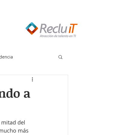
edes llamar:
55 8614 7719
dencia
ndo a
 mitad del 
r mucho más 