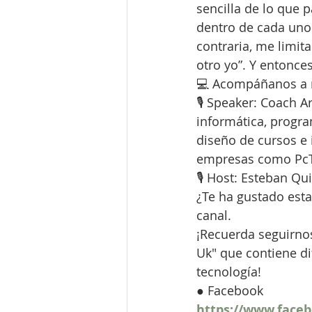
sencilla de lo que 
dentro de cada uno
contraria, me limit
otro yo”. Y entonce
💻 Acompáñanos a n
🎙 Speaker: Coach A
informática, progra
diseño de cursos e
empresas como PcTr
🎙 Host: Esteban Qu
¿Te ha gustado esta
canal.
¡Recuerda seguirnos
Uk" que contiene di
tecnología!
● Facebook
https://www.face