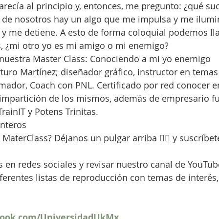
parecía al principio y, entonces, me pregunto: ¿qué su
 de nosotros hay un algo que me impulsa y me ilumin
a y me detiene. A esto de forma coloquial podemos ll
s, ¿mi otro yo es mi amigo o mi enemigo?
uestra Master Class: Conociendo a mi yo enemigo
rturo Martínez; diseñador gráfico, instructor en temas
mador, Coach con PNL. Certificado por red conocer en
 impartición de los mismos, además de empresario f
ainIT y Potens Trinitas.
interos
 MaterClass? Déjanos un pulgar arriba 👍🏼 y suscríbet
 en redes sociales y revisar nuestro canal de YouTub
ferentes listas de reproducción con temas de interés,
book.com/UniversidadUkMx