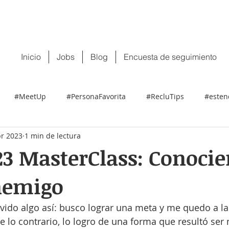
 tu CV:
contacto@recluit.com
También pu
Inicio
Jobs
Blog
Encuesta de seguimiento
#MeetUp
#PersonaFavorita
#RecluTips
#esten
br 2023
1 min de lectura
3 MasterClass: Conocie
nemigo
ido algo así: busco lograr una meta y me quedo a la
 lo contrario, lo logro de una forma que resultó se