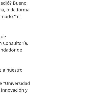
cedió? Bueno, 
a, o de forma 
amarlo “mi 
 de 
 Consultoría, 
undador de 
e a nuestro 
e "Universidad 
 innovación y 