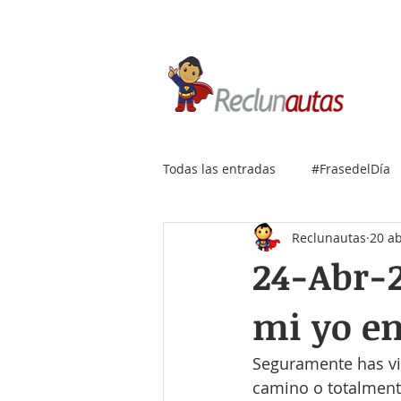
Si buscas empleo IT, envía
Todas las entradas
#FrasedelDía
Reclunautas
20 a
24-Abr-2
mi yo e
Seguramente has viv
camino o totalmente