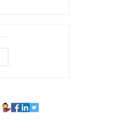
un-24 Agilists4Planet
 Space virtual