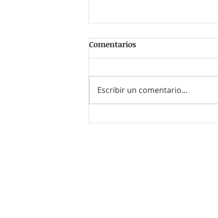
Comentarios
Escribir un comentario...
15-Jun-24 Bitcoin Coffee
and Hacking
¿Quieres enviar tu CV o el de
Envía un correo a
contacto@r
o bien llámanos al
55-8614-771