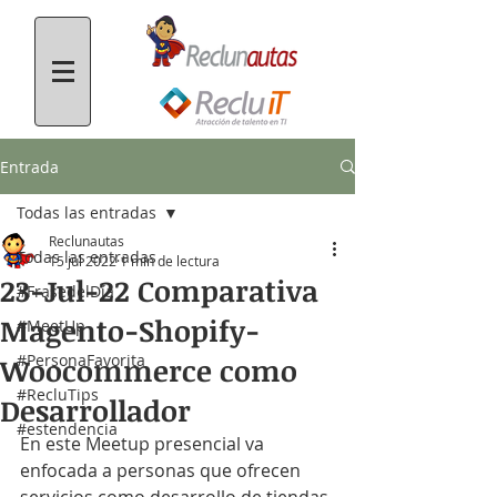
Entrada
Todas las entradas
Reclunautas
Todas las entradas
15 jul 2022
1 min de lectura
23-Jul-22 Comparativa
#FrasedelDía
Magento-Shopify-
#MeetUp
#PersonaFavorita
Woocommerce como
#RecluTips
Desarrollador
#estendencia
En este Meetup presencial va 
enfocada a personas que ofrecen 