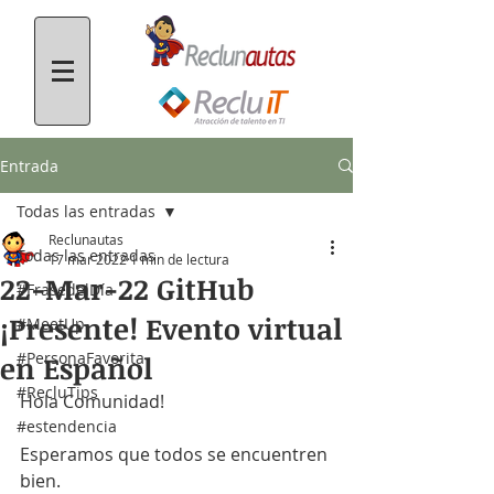
Entrada
Todas las entradas
Reclunautas
Todas las entradas
17 mar 2022
1 min de lectura
22-Mar-22 GitHub
#FrasedelDía
¡Presente! Evento virtual
#MeetUp
#PersonaFavorita
en Español
#RecluTips
Hola Comunidad!
#estendencia
Esperamos que todos se encuentren 
bien.