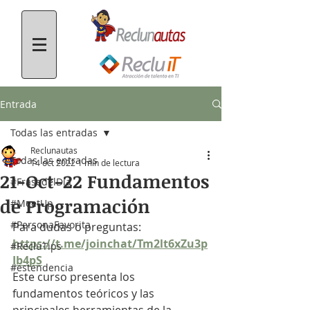
Entrada
Todas las entradas
Reclunautas
Todas las entradas
14 oct 2022
1 min de lectura
21-Oct-22 Fundamentos
#FrasedelDía
de Programación
#MeetUp
#PersonaFavorita
Para dudas o preguntas: 
https://t.me/joinchat/Tm2lt6xZu3p
#RecluTips
Ib4pS
#estendencia
Este curso presenta los 
fundamentos teóricos y las 