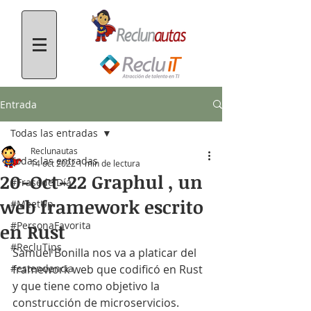
Entrada
Todas las entradas
Reclunautas
Todas las entradas
14 oct 2022
1 min de lectura
20-Oct-22 Graphul , un
#FrasedelDía
web framework escrito
#MeetUp
#PersonaFavorita
en Rust
#RecluTips
Samuel Bonilla nos va a platicar del 
#estendencia
framework web que codificó en Rust 
y que tiene como objetivo la 
construcción de microservicios.