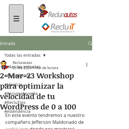
Entrada
Todas las entradas
Reclunautas
Todas las entradas
25 feb 2023
1 min de lectura
2-Mar-23 Workshop
#FrasedelDía
para optimizar la
#MeetUp
#PersonaFavorita
velocidad de tu
#RecluTips
WordPress de 0 a 100
#estendencia
En este evento tendremos a nuestro 
compañero Jefferson Maldonado de 