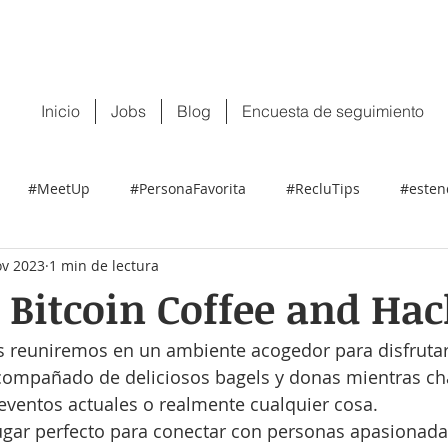
 tu CV:
contacto@recluit.com
También pu
Inicio
Jobs
Blog
Encuesta de seguimiento
#MeetUp
#PersonaFavorita
#RecluTips
#esten
ov 2023
1 min de lectura
 Bitcoin Coffee and Ha
s reuniremos en un ambiente acogedor para disfrutar 
 acompañado de deliciosos bagels y donas mientras c
s eventos actuales o realmente cualquier cosa.
ugar perfecto para conectar con personas apasionadas