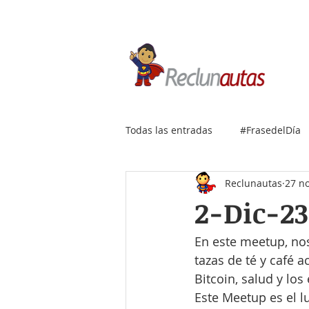
Si buscas empleo IT, envía
Todas las entradas
#FrasedelDía
Reclunautas
27 n
2-Dic-23
En este meetup, no
tazas de té y café
Bitcoin, salud y lo
Este Meetup es el l