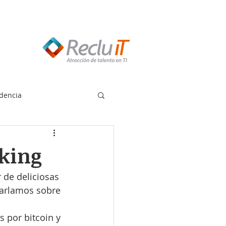
edes llamar:
55 8614 7719
dencia
cking
de deliciosas 
harlamos sobre 
 por bitcoin y 