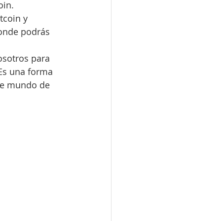
oin.
tcoin y 
donde podrás 
osotros para 
Es una forma 
nte mundo de 