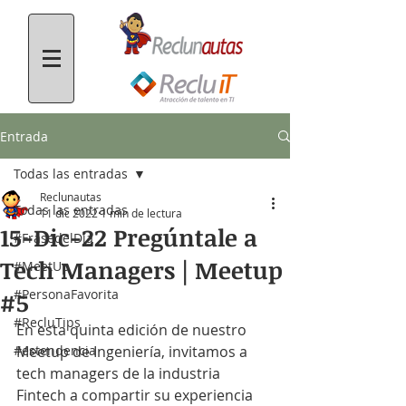
Entrada
Todas las entradas
Reclunautas
Todas las entradas
11 dic 2022
1 min de lectura
15-Dic-22 Pregúntale a
#FrasedelDía
Tech Managers | Meetup
#MeetUp
#PersonaFavorita
#5
#RecluTips
En esta quinta edición de nuestro 
#estendencia
Meetup de Ingeniería, invitamos a 
tech managers de la industria 
Fintech a compartir su experiencia 