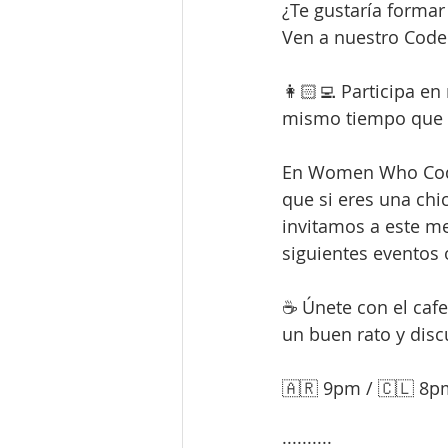
¿Te gustaría forma
Ven a nuestro Code
👩🏻‍💻 Participa en
mismo tiempo que a
En Women Who Code
que si eres una chi
invitamos a este me
siguientes eventos
☕ Únete con el cafe
un buen rato y discu
🇦🇷 9pm / 🇨🇱 8p
··········