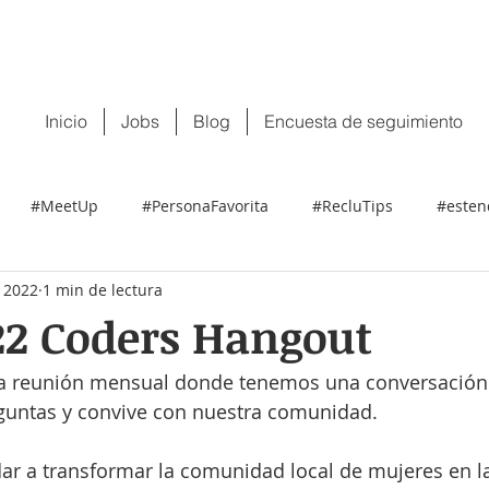
 tu CV:
contacto@recluit.com
También pu
Inicio
Jobs
Blog
Encuesta de seguimiento
#MeetUp
#PersonaFavorita
#RecluTips
#esten
 2022
1 min de lectura
22 Coders Hangout
stra reunión mensual donde tenemos una conversación 
eguntas y convive con nuestra comunidad.
dar a transformar la comunidad local de mujeres en l