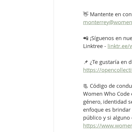
👋 Mantente en con
monterrey@women
📲 ¡Síguenos en nue
Linktree - 
linktr.e
📌 ¿Te gustaría en 
https://opencolle
📃 Código de condu
Women Who Code es
género, identidad s
enfoque es brindar 
público y si alguno
https://www.wome