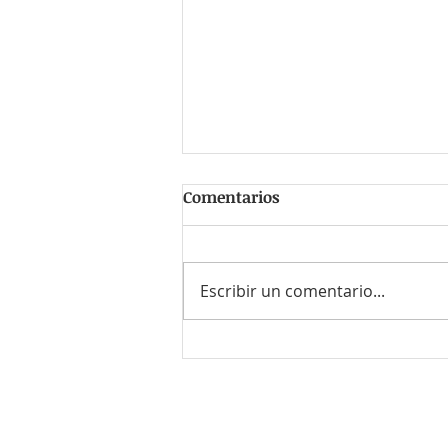
Comentarios
Escribir un comentario...
15-Jun-24 Bitcoin Coffee
and Hacking
¿Quieres enviar tu CV o el de