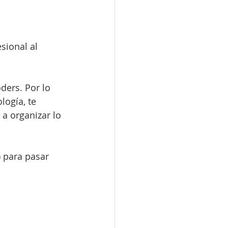
sional al 
ers. Por lo 
logía, te 
a organizar lo 
) para pasar 