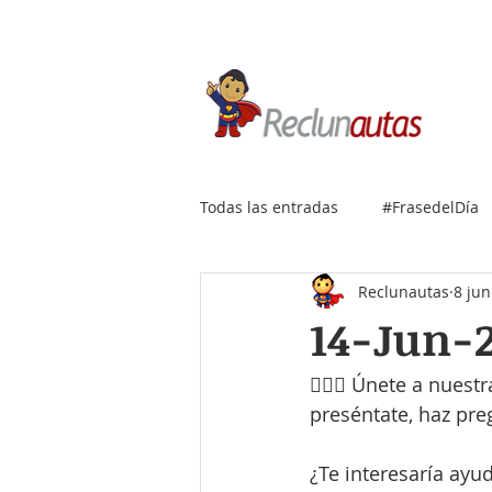
Si buscas empleo IT, envía
Todas las entradas
#FrasedelDía
Reclunautas
8 jun
14-Jun-
🙋🏻‍♀️ Únete a nue
preséntate, haz pr
¿Te interesaría ayu