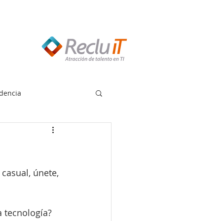
edes llamar:
55 8614 7719
dencia
casual, únete, 
a tecnología?