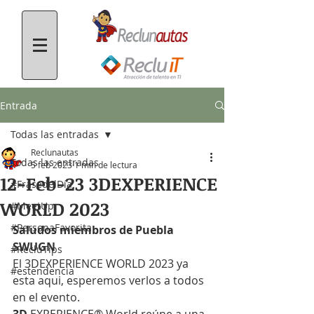
Entrada
Todas las entradas
Reclunautas
Todas las entradas
5 feb 2023
1 min de lectura
12-Feb-23 3DEXPERIENCE
#FrasedelDía
WORLD 2023
#MeetUp
#PersonaFavorita
Saludos miembros de Puebla 
SWUGN
#RecluTips
El 3DEXPERIENCE WORLD 2023 ya 
#estendencia
esta aqui, esperemos verlos a todos 
en el evento.