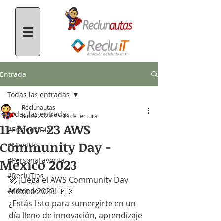
Entrada
Todas las entradas
Reclunautas
Todas las entradas
6 nov 2023
1 min de lectura
11-Nov-23 AWS
#FrasedelDía
Community Day -
#MeetUp
#PersonaFavorita
México 2023
#RecluTips
🚀 ¡Llega el AWS Community Day 
#estendencia
México 2023! 🇲🇽
¿Estás listo para sumergirte en un 
día lleno de innovación, aprendizaje 