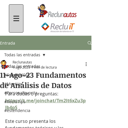
Entrada
Todas las entradas
Reclunautas
Todas las entradas
4 ago 2023
1 min de lectura
11-Ago-23 Fundamentos
#FrasedelDía
de Análisis de Datos
#MeetUp
#PersonaFavorita
Para dudas o preguntas: 
https://t.me/joinchat/Tm2lt6xZu3p
#RecluTips
Ib4pS
#estendencia
Este curso presenta los 