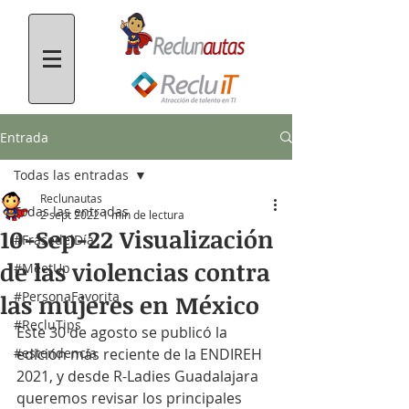
Entrada
Todas las entradas
Reclunautas
Todas las entradas
2 sept 2022
1 min de lectura
10-Sep-22 Visualización
#FrasedelDía
de las violencias contra
#MeetUp
#PersonaFavorita
las mujeres en México
#RecluTips
Este 30 de agosto se publicó la 
#estendencia
edición más reciente de la ENDIREH 
2021, y desde R-Ladies Guadalajara 
queremos revisar los principales 